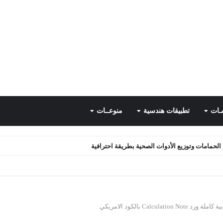
ـات
تطبيقات هندسية
منوعــات
الحمامات وتوزيع الأدوات الصحية بطريقة احترافية
Free PMP Diplo
Calculation بالكود الامريكي