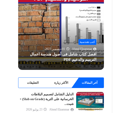
كتب هندسية
كتب هن
Ahmd Elzammar
01 ديسمبر 2023
mmar
افضل كتاب شامل فى أصول هندسة اعمال
فهم عم
الترميم والدعيم PDF
PDF
آخر المقالات
الأكثر زيارة
التعليقات
الدليل الشامل لتصميم البلاطات
الخرسانية على التربة (Slab on Grade) +
شيت...
Ahmd Elzammar
23 يوليو 2026