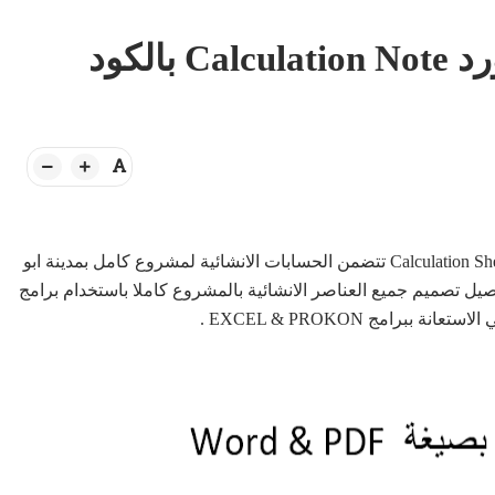
نموذج نوتة حسابية كاملة ورد Calculation Note بالكود
نقدم اليكم فى هذا الموضوع نموذج كامل لنوتة حسابية Calculation Sheet تتضمن الحسابات الانشائية لمشروع كامل بمدينة ابو
امريكي للمنشآت ACI-318 حيث تم تفصيل تصميم جميع العناصر الانشائية بالمشروع كاملا باستخدام برامج