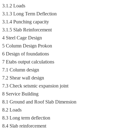
3.1.2 Loads
3.1.3 Long Term Deflection
3.1.4 Punching capacity
3.1.5 Slab Reinforcement
4 Steel Cage Design
5 Column Design Prokon
كتب هندسية
6 Design of foundations
Ahmd Elzammar
02 فبراير 2024
7 Etabs output calculations
مذكرة شرح اعمال الصرف للمباني بالصور
7.1 Column design
 PDF
والرسومات PDF
7.2 Shear wall design
7.3 Check seismic expansion joint
8 Service Building
8.1 Ground and Roof Slab Dimension
8.2 Loads
8.3 Long term deflection
8.4 Slab reinforcement