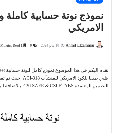
أبحاث ومقالات
الامريكي
Ahmd Elzammar
10 مايو 2024
0
1
Minutes Read
ظبي طبقا للكود ال
التصميم المعتمدة CSI SAFE & CSI ETABS بالاضافة الي الاستعانة ببرامج EXCEL & PROKON .