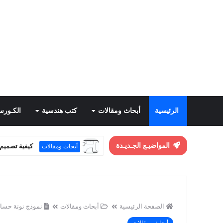
الرئيسية
أبحاث ومقالات
كتب هندسية
الكـورس
كيفية تصميم 
المواضيـع الجـديـدة
أبحاث ومقالات
ma Summary
أبحاث ومقالات
الصفحة الرئيسية
أبحاث ومقالات
نموذج نوتة حسابية كاملة ورد  Note