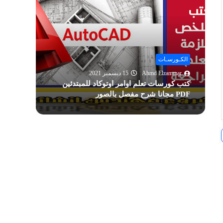
الكـورسـات
الكـور
Ahmd Elzammar
15 ديسمبر 2021
mmar
كتب كورسات تعلم اوامر اوتوكاد للمبتدئين
تحميل 
PDF مجانا شرح مفصل بالصور
1000 AutoCAD Hatch shapes