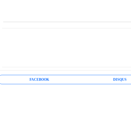
الكـورسـات
Ahmd Elzammar
23 فبراير 2022
 تسليح حمام
كتاب ملخص لافضل دبلومة تصميم انشائي
pdf
FACEBOOK
DISQUS