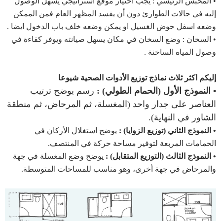
• المحبس الرئيسي : يجب اختيار موقع استراتيجي يسهل الوصول
إليه في حالات الطوارئ دون أن يفسد المظهر العام فمن الممكن
وضعه اسفل حوض الغسيل او يمكن وضعه خلف باب الدخول ايضا .
• السخان : وضع السخان في مكان يسهل صيانته ويوفر كفاءة في
وصول المياه الساخنة .
إليكم اكثر ثلاث نماذج توزيع الأدوات الصحية شيوعا
• النموذج الأول (الحمام الطولي) :
رسم يوضح ترتيب
العناصر على جدار واحد (المغسلة، ثم المرحاض، ثم منطقة
الشاور في النهاية).
• النموذج الثاني (توزيع الزوايا) :
يوضح استغلال الأركان في
الحمامات المربعة لتوفير مساحة حركة في المنتصف.
• النموذج الثالث (التوزيع المتقابل) :
يوضح وضع المغسلة في جهة
والمرحاض في جهة أخرى، وهو مناسب للمساحات المتوسطة.